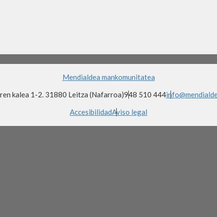
Mendialdea mankomunitatea
ren kalea 1-2. 31880 Leitza (Nafarroa)
948 510 444
info@mendialde
Accesibilidad
Aviso legal